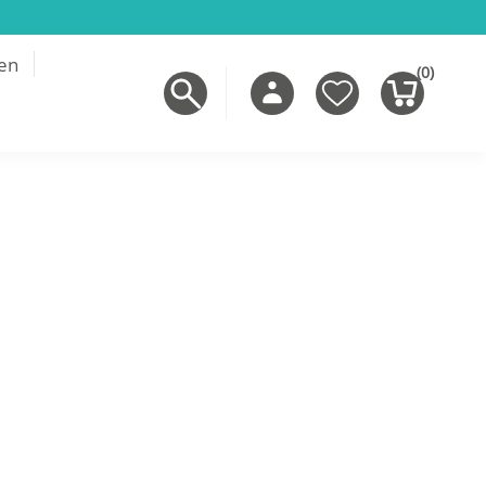
en
(0)