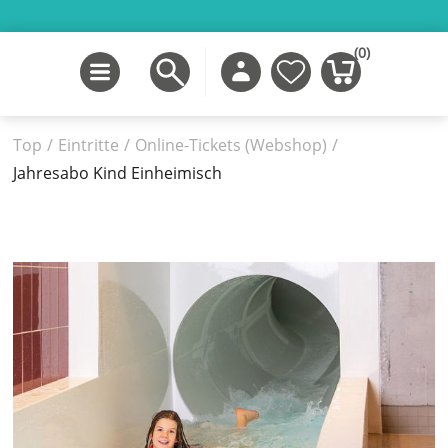
(0)
Top
/
Eintritte
/
Online-Tickets (Webshop)
/
Jahresabo Kind Einheimisch