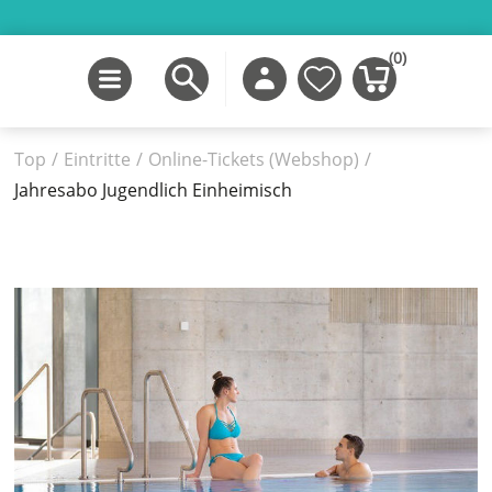
(0)
Top
/
Eintritte
/
Online-Tickets (Webshop)
/
Jahresabo Jugendlich Einheimisch